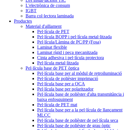
Les instal·lacions TIC
L'electrònica de consum
IGBT
Barra col·lectora laminada
Productes
Material d'aïllament
Pel·lícula de PET
Pel·lícula BOPP i pel·lícula metal·litzada
Pel·lícula/Làmina de PC/PP (Fosa)
Laminat flexible
Laminat rígid i peça mecanitzada
Cinta adhesiva i pel·lícula protectora
Pel·lícula metal·litzada
Pel·lícula base de PET òptica
Pel·lícula base per al mòdul de retroiluminació
Pel·lícula de polièster imprimació
Pel·lícula base per a OCA
Pel·lícula base per polaritzador
Pel·lícula base de polièster d'alta transmitància i
baixa enfosquiment
Pel·lícula de PET mat
Pel·lícula base per a la pel·lícula de llançament
MLCC
Pel·lícula base de polièster de pel·lícula seca
Pel·lícula base de polièster de grau òptic