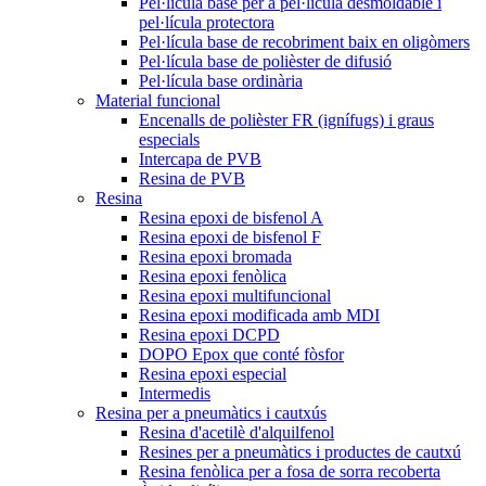
Pel·lícula base per a pel·lícula desmoldable i
pel·lícula protectora
Pel·lícula base de recobriment baix en oligòmers
Pel·lícula base de polièster de difusió
Pel·lícula base ordinària
Material funcional
Encenalls de polièster FR (ignífugs) i graus
especials
Intercapa de PVB
Resina de PVB
Resina
Resina epoxi de bisfenol A
Resina epoxi de bisfenol F
Resina epoxi bromada
Resina epoxi fenòlica
Resina epoxi multifuncional
Resina epoxi modificada amb MDI
Resina epoxi DCPD
DOPO Epox que conté fòsfor
Resina epoxi especial
Intermedis
Resina per a pneumàtics i cautxús
Resina d'acetilè d'alquilfenol
Resines per a pneumàtics i productes de cautxú
Resina fenòlica per a fosa de sorra recoberta