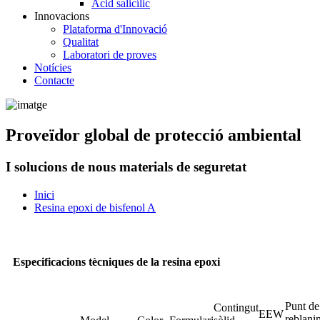
Àcid salicílic
Innovacions
Plataforma d'Innovació
Qualitat
Laboratori de proves
Notícies
Contacte
Proveïdor global de protecció ambiental
I solucions de nous materials de seguretat
Inici
Resina epoxi de bisfenol A
Especificacions tècniques de la resina epoxi
Punt de
Contingut
EEW
reblani