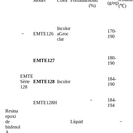
Model
Color
Formulari
sòlid
(g/eq)
(%)
(℃)
Incolor
170-
－
EMTE126
a
Groc
190
clar
180-
EMTE127
190
EMTE
184-
Sèrie
EMTE128
Incolor
190
128
－
184-
EMTE128H
194
Resina
epoxi
－
de
Líquid
bisfenol
A