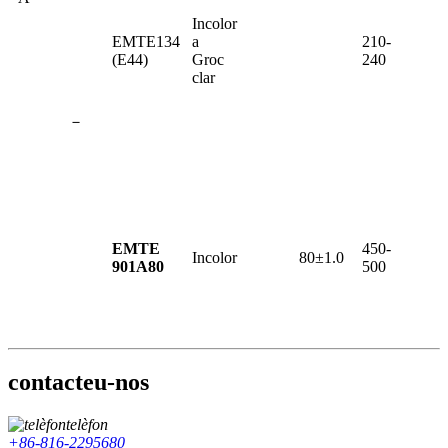
Incolor
EMTE134
a
210-
(E44)
Groc
240
clar
－
EMTE
450-
Incolor
80±1.0
901A80
500
contacteu-nos
telèfon
+86-816-2295680