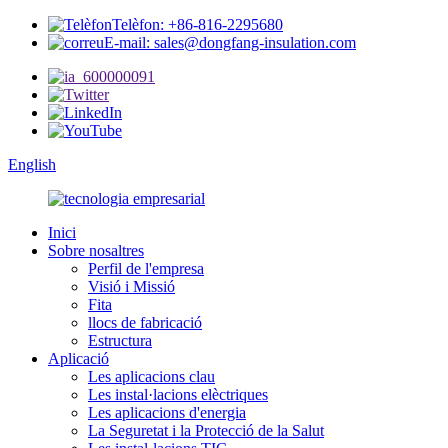
Telèfon: +86-816-2295680
E-mail: sales@dongfang-insulation.com
English
Inici
Sobre nosaltres
Perfil de l'empresa
Visió i Missió
Fita
llocs de fabricació
Estructura
Aplicació
Les aplicacions clau
Les instal·lacions elèctriques
Les aplicacions d'energia
La Seguretat i la Protecció de la Salut