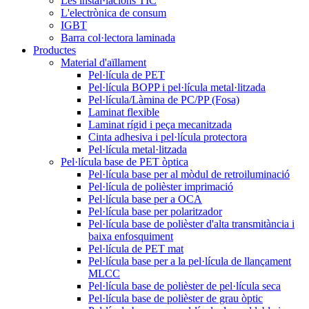
Les instal·lacions TIC
L'electrònica de consum
IGBT
Barra col·lectora laminada
Productes
Material d'aïllament
Pel·lícula de PET
Pel·lícula BOPP i pel·lícula metal·litzada
Pel·lícula/Làmina de PC/PP (Fosa)
Laminat flexible
Laminat rígid i peça mecanitzada
Cinta adhesiva i pel·lícula protectora
Pel·lícula metal·litzada
Pel·lícula base de PET òptica
Pel·lícula base per al mòdul de retroiluminació
Pel·lícula de polièster imprimació
Pel·lícula base per a OCA
Pel·lícula base per polaritzador
Pel·lícula base de polièster d'alta transmitància i
baixa enfosquiment
Pel·lícula de PET mat
Pel·lícula base per a la pel·lícula de llançament
MLCC
Pel·lícula base de polièster de pel·lícula seca
Pel·lícula base de polièster de grau òptic