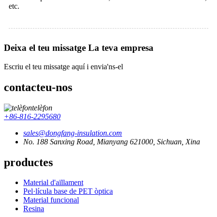
etc.
Deixa el teu missatge La teva empresa
Escriu el teu missatge aquí i envia'ns-el
contacteu-nos
telèfon
+86-816-2295680
sales@dongfang-insulation.com
No. 188 Sanxing Road, Mianyang 621000, Sichuan, Xina
productes
Material d'aïllament
Pel·lícula base de PET òptica
Material funcional
Resina