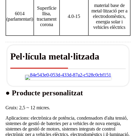
material base de
Superfície
metal·lització per a
6014
llisa,
4.0-15
electrodomèstics,
(parlamentari)
tractament
energia solar i
corona
vehicles elèctrics
Pel·lícula metal·litzada
● Producte personalitzat
Gruix: 2,5 ~ 12 micres.
Aplicacions: electrònica de potència, condensadors d'alta tensió,
sistemes de gestió de bateries per a vehicles de nova energia,
sistemes de gestió de motors, sistemes integrats de control
electrònic per a vehicles elèctrics, electrodomèstics i il·luminació,