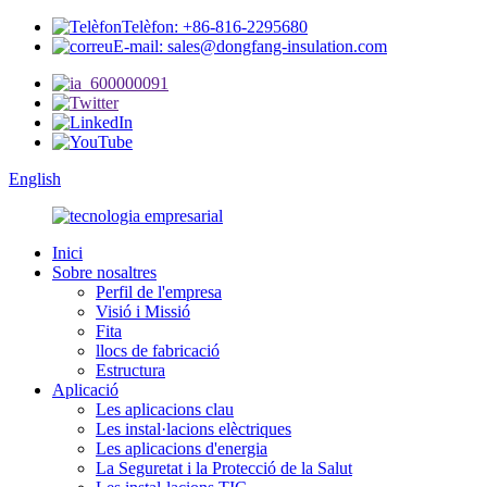
Telèfon: +86-816-2295680
E-mail: sales@dongfang-insulation.com
English
Inici
Sobre nosaltres
Perfil de l'empresa
Visió i Missió
Fita
llocs de fabricació
Estructura
Aplicació
Les aplicacions clau
Les instal·lacions elèctriques
Les aplicacions d'energia
La Seguretat i la Protecció de la Salut