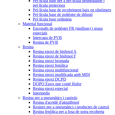
Pel·lícula base per a pel·lícula desmoldable i
pel·lícula protectora
Pel·lícula base de recobriment baix en oligòmers
Pel·lícula base de polièster de difusió
Pel·lícula base ordinària
Material funcional
Encenalls de polièster FR (ignífugs) i graus
especials
Intercapa de PVB
Resina de PVB
Resina
Resina epoxi de bisfenol A
Resina epoxi de bisfenol F
Resina epoxi bromada
Resina epoxi fenòlica
Resina epoxi multifuncional
Resina epoxi modificada amb MDI
Resina epoxi DCPD
DOPO Epox que conté fòsfor
Resina epoxi especial
Intermedis
Resina per a pneumàtics i cautxús
Resina d'acetilè d'alquilfenol
Resines per a pneumàtics i productes de cautxú
Resina fenòlica per a fosa de sorra recoberta