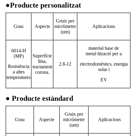
●Producte personalitzat
Gruix per
Grau
Aspecte
micròmetre
Aplicacions
(um)
material base de
6014-H
metal·lització per a
Superfície
(MP)
llisa,
2.8-12
electrodomèstics, energia
Resistència
tractament
solar i
a altes
corona.
temperatures
EV
● Producte estàndard
Gruix per
Grau
Aspecte
micròmetre
Aplicacions
(um)