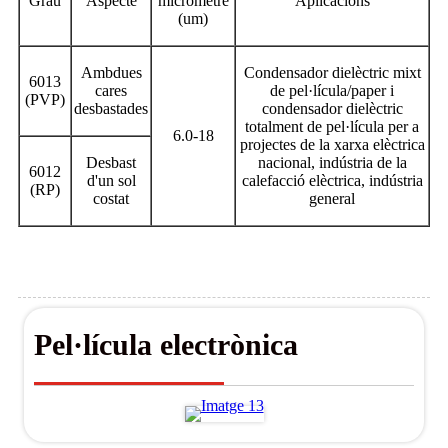
Grau
Aspecte
micròmetre
Aplicacions
(um)
Ambdues
Condensador dielèctric mixt
6013
cares
de pel·lícula/paper i
(PVP)
desbastades
condensador dielèctric
totalment de pel·lícula per a
6.0-18
projectes de la xarxa elèctrica
Desbast
nacional, indústria de la
6012
d'un sol
calefacció elèctrica, indústria
(RP)
costat
general
Pel·lícula electrònica