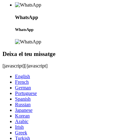
WhatsApp
WhatsApp
Deixa el teu missatge
[javascript]
[/javascript]
English
French
German
Portuguese
Spanish
Russian
Japanese
Korean
Arabic
Irish
Greek
Turkish