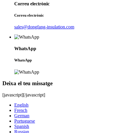
Correu electrònic
Correu electrònic
sales@dongfang-insulation.com
WhatsApp
WhatsApp
Deixa el teu missatge
[javascript]
[/javascript]
English
French
German
Portuguese
Spanish
Russian