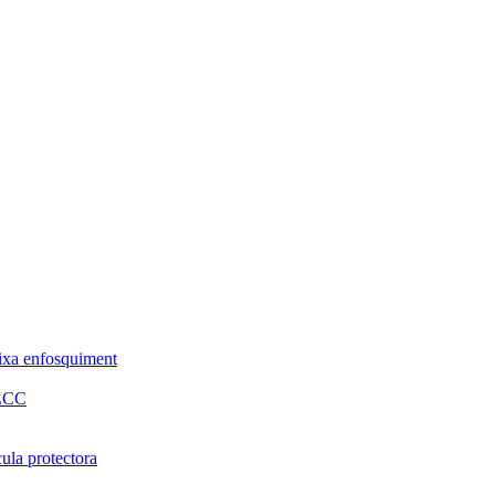
baixa enfosquiment
MLCC
cula protectora