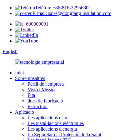
Telèfon: +86-816-2295680
E-mail: sales@dongfang-insulation.com
English
Inici
Sobre nosaltres
Perfil de l'empresa
Visió i Missió
Fita
llocs de fabricació
Estructura
Aplicació
Les aplicacions clau
Les instal·lacions elèctriques
Les aplicacions d'energia
La Seguretat i la Protecció de la Salut