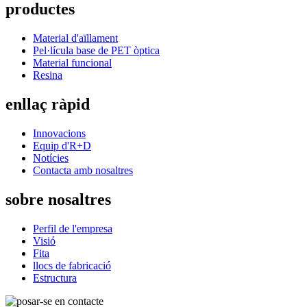
productes
Material d'aïllament
Pel·lícula base de PET òptica
Material funcional
Resina
enllaç ràpid
Innovacions
Equip d'R+D
Notícies
Contacta amb nosaltres
sobre nosaltres
Perfil de l'empresa
Visió
Fita
llocs de fabricació
Estructura