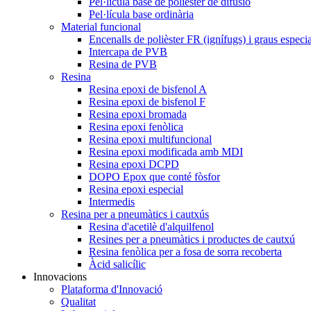
Pel·lícula base de polièster de difusió
Pel·lícula base ordinària
Material funcional
Encenalls de polièster FR (ignífugs) i graus especia
Intercapa de PVB
Resina de PVB
Resina
Resina epoxi de bisfenol A
Resina epoxi de bisfenol F
Resina epoxi bromada
Resina epoxi fenòlica
Resina epoxi multifuncional
Resina epoxi modificada amb MDI
Resina epoxi DCPD
DOPO Epox que conté fòsfor
Resina epoxi especial
Intermedis
Resina per a pneumàtics i cautxús
Resina d'acetilè d'alquilfenol
Resines per a pneumàtics i productes de cautxú
Resina fenòlica per a fosa de sorra recoberta
Àcid salicílic
Innovacions
Plataforma d'Innovació
Qualitat