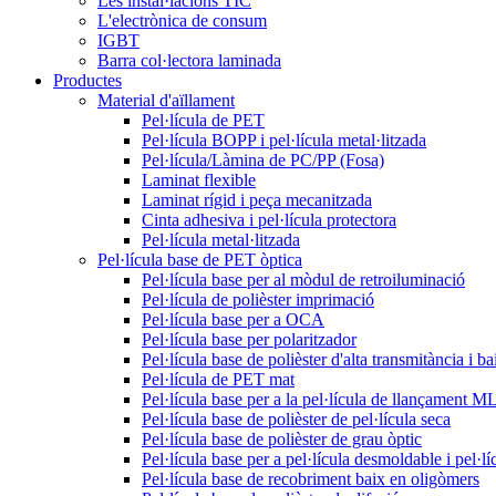
Les instal·lacions TIC
L'electrònica de consum
IGBT
Barra col·lectora laminada
Productes
Material d'aïllament
Pel·lícula de PET
Pel·lícula BOPP i pel·lícula metal·litzada
Pel·lícula/Làmina de PC/PP (Fosa)
Laminat flexible
Laminat rígid i peça mecanitzada
Cinta adhesiva i pel·lícula protectora
Pel·lícula metal·litzada
Pel·lícula base de PET òptica
Pel·lícula base per al mòdul de retroiluminació
Pel·lícula de polièster imprimació
Pel·lícula base per a OCA
Pel·lícula base per polaritzador
Pel·lícula base de polièster d'alta transmitància i 
Pel·lícula de PET mat
Pel·lícula base per a la pel·lícula de llançament 
Pel·lícula base de polièster de pel·lícula seca
Pel·lícula base de polièster de grau òptic
Pel·lícula base per a pel·lícula desmoldable i pel·lí
Pel·lícula base de recobriment baix en oligòmers