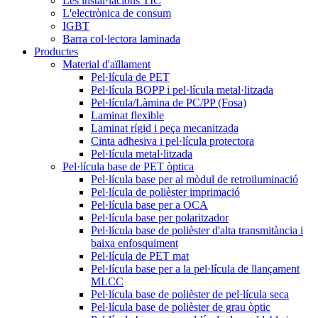
Les instal·lacions TIC
L'electrònica de consum
IGBT
Barra col·lectora laminada
Productes
Material d'aïllament
Pel·lícula de PET
Pel·lícula BOPP i pel·lícula metal·litzada
Pel·lícula/Làmina de PC/PP (Fosa)
Laminat flexible
Laminat rígid i peça mecanitzada
Cinta adhesiva i pel·lícula protectora
Pel·lícula metal·litzada
Pel·lícula base de PET òptica
Pel·lícula base per al mòdul de retroiluminació
Pel·lícula de polièster imprimació
Pel·lícula base per a OCA
Pel·lícula base per polaritzador
Pel·lícula base de polièster d'alta transmitància i
baixa enfosquiment
Pel·lícula de PET mat
Pel·lícula base per a la pel·lícula de llançament
MLCC
Pel·lícula base de polièster de pel·lícula seca
Pel·lícula base de polièster de grau òptic