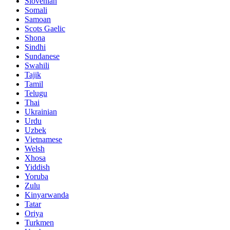
Slovenian
Somali
Samoan
Scots Gaelic
Shona
Sindhi
Sundanese
Swahili
Tajik
Tamil
Telugu
Thai
Ukrainian
Urdu
Uzbek
Vietnamese
Welsh
Xhosa
Yiddish
Yoruba
Zulu
Kinyarwanda
Tatar
Oriya
Turkmen