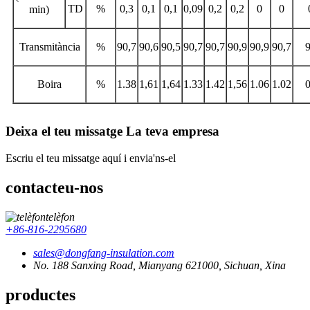
TD
%
0,3
0,1
0,1
0,09
0,2
0,2
0
0
min)
Transmitància
%
90,7
90,6
90,5
90,7
90,7
90,9
90,9
90,7
9
Boira
%
1.38
1,61
1,64
1.33
1.42
1,56
1.06
1.02
0
Deixa el teu missatge La teva empresa
Escriu el teu missatge aquí i envia'ns-el
contacteu-nos
telèfon
+86-816-2295680
sales@dongfang-insulation.com
No. 188 Sanxing Road, Mianyang 621000, Sichuan, Xina
productes