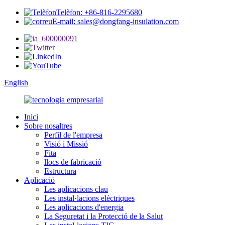
Telèfon: +86-816-2295680
E-mail: sales@dongfang-insulation.com
English
Inici
Sobre nosaltres
Perfil de l'empresa
Visió i Missió
Fita
llocs de fabricació
Estructura
Aplicació
Les aplicacions clau
Les instal·lacions elèctriques
Les aplicacions d'energia
La Seguretat i la Protecció de la Salut