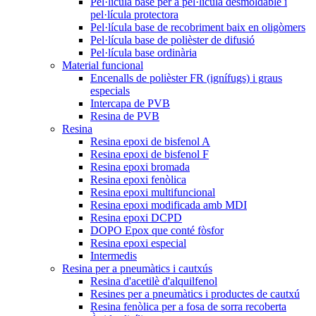
Pel·lícula base per a pel·lícula desmoldable i
pel·lícula protectora
Pel·lícula base de recobriment baix en oligòmers
Pel·lícula base de polièster de difusió
Pel·lícula base ordinària
Material funcional
Encenalls de polièster FR (ignífugs) i graus
especials
Intercapa de PVB
Resina de PVB
Resina
Resina epoxi de bisfenol A
Resina epoxi de bisfenol F
Resina epoxi bromada
Resina epoxi fenòlica
Resina epoxi multifuncional
Resina epoxi modificada amb MDI
Resina epoxi DCPD
DOPO Epox que conté fòsfor
Resina epoxi especial
Intermedis
Resina per a pneumàtics i cautxús
Resina d'acetilè d'alquilfenol
Resines per a pneumàtics i productes de cautxú
Resina fenòlica per a fosa de sorra recoberta