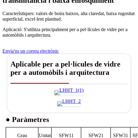
transmitància i baixa enfosquiment
Característiques: valors de boira baixos, alta claredat, baixa rugositat
superficial, excel·lent planitud.
Aplicació: S'utilitza principalment per a pel·lícules de vidre per a
automòbils i arquitectura.
Envia'ns un correu electrònic
Aplicable per a pel·lícules de vidre
per a automòbils i arquitectura
● Paràmetres
Grau
Unitat
SFW11
SFW21
SFW31
S