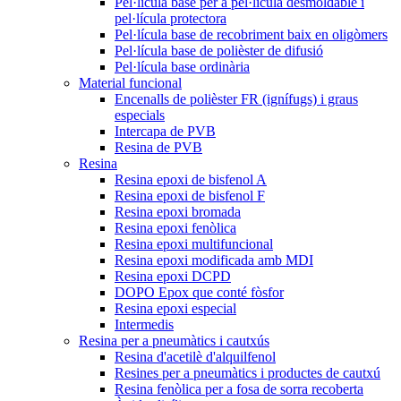
Pel·lícula base per a pel·lícula desmoldable i
pel·lícula protectora
Pel·lícula base de recobriment baix en oligòmers
Pel·lícula base de polièster de difusió
Pel·lícula base ordinària
Material funcional
Encenalls de polièster FR (ignífugs) i graus
especials
Intercapa de PVB
Resina de PVB
Resina
Resina epoxi de bisfenol A
Resina epoxi de bisfenol F
Resina epoxi bromada
Resina epoxi fenòlica
Resina epoxi multifuncional
Resina epoxi modificada amb MDI
Resina epoxi DCPD
DOPO Epox que conté fòsfor
Resina epoxi especial
Intermedis
Resina per a pneumàtics i cautxús
Resina d'acetilè d'alquilfenol
Resines per a pneumàtics i productes de cautxú
Resina fenòlica per a fosa de sorra recoberta