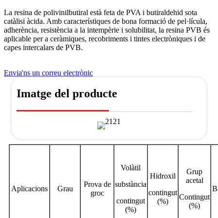
La resina de polivinilbutiral està feta de PVA i butiraldehid sota
catàlisi àcida. Amb característiques de bona formació de pel·lícula,
adherència, resistència a la intempèrie i solubilitat, la resina PVB és
aplicable per a ceràmiques, recobriments i tintes electròniques i de
capes intercalars de PVB.
Envia'ns un correu electrònic
Imatge del producte
Volàtil
Grup
Hidroxil
acetal
Prova de
substància
Aplicacions
Grau
B
contingut
groc
Contingut
contingut
(%)
(%)
(%)