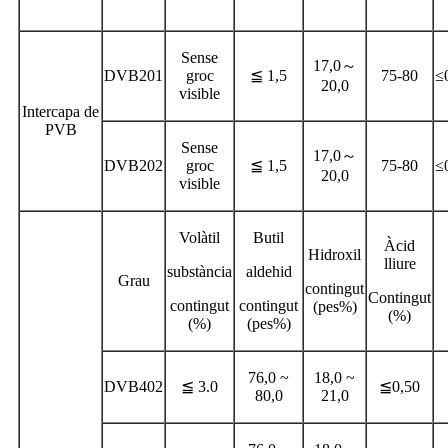
Sense
17,0～
DVB201
groc
≦ 1,5
75-80
≤
20,0
visible
Intercapa de
PVB
Sense
17,0～
DVB202
groc
≦ 1,5
75-80
≤
20,0
visible
Volàtil
Butil
Àcid
Hidroxil
lliure
substància
aldehid
Grau
contingut
Contingut
contingut
contingut
(pes%)
(%)
(%)
(pes%)
76,0 ~
18,0 ~
DVB402
≦ 3.0
≦0,50
80,0
21,0