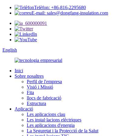
Telèfon: +86-816-2295680
E-mail: sales@dongfang-insulation.com
English
Inici
Sobre nosaltres
Perfil de l'empresa
Visió i Missió
Fita
llocs de fabricació
Estructura
Aplicació
Les aplicacions clau
Les instal·lacions elèctriques
Les aplicacions d'energia
La Seguretat i la Protecció de la Salut