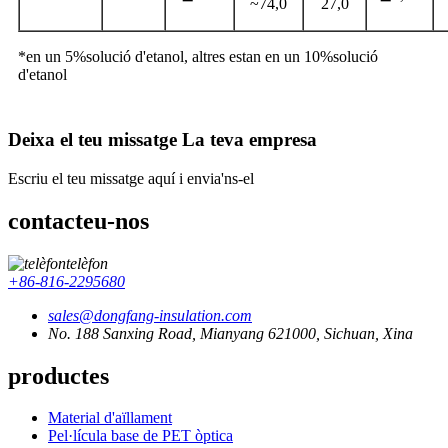
~74,0
27,0
*en un 5%
solució d'etanol
, altres estan en un 10%
solució
d'etanol
Deixa el teu missatge La teva empresa
Escriu el teu missatge aquí i envia'ns-el
contacteu-nos
telèfon
+86-816-2295680
sales@dongfang-insulation.com
No. 188 Sanxing Road, Mianyang 621000, Sichuan, Xina
productes
Material d'aïllament
Pel·lícula base de PET òptica