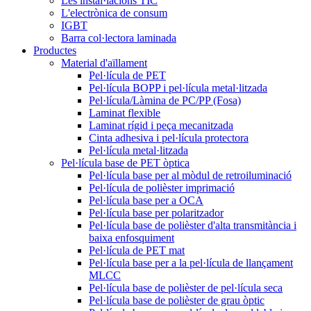
Les instal·lacions TIC
L'electrònica de consum
IGBT
Barra col·lectora laminada
Productes
Material d'aïllament
Pel·lícula de PET
Pel·lícula BOPP i pel·lícula metal·litzada
Pel·lícula/Làmina de PC/PP (Fosa)
Laminat flexible
Laminat rígid i peça mecanitzada
Cinta adhesiva i pel·lícula protectora
Pel·lícula metal·litzada
Pel·lícula base de PET òptica
Pel·lícula base per al mòdul de retroiluminació
Pel·lícula de polièster imprimació
Pel·lícula base per a OCA
Pel·lícula base per polaritzador
Pel·lícula base de polièster d'alta transmitància i
baixa enfosquiment
Pel·lícula de PET mat
Pel·lícula base per a la pel·lícula de llançament
MLCC
Pel·lícula base de polièster de pel·lícula seca
Pel·lícula base de polièster de grau òptic